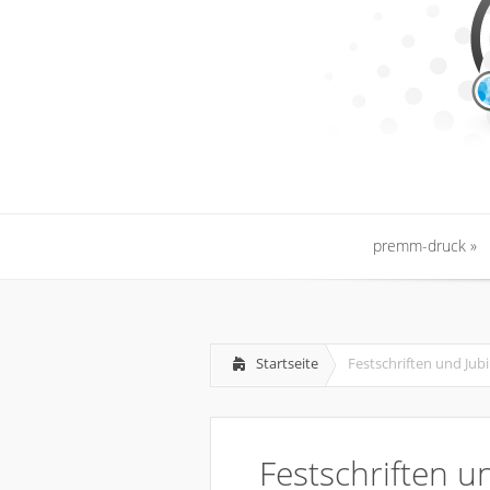
premm-druck
premm-druck
Startseite
Festschriften und Ju
Festschriften 