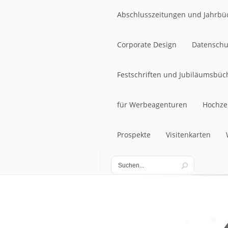
Abschlusszeitungen und Jahrbü
Abschlusszeitungen und Jahrbü
Corporate Design
Datenschu
Corporate Design
Festschriften und Jubiläumsbüc
Datenschu
Festschriften und Jubiläumsbüc
für Werbeagenturen
Hochze
für Werbeagenturen
Prospekte
Visitenkarten
Hochze
Prospekte
Visitenkarten