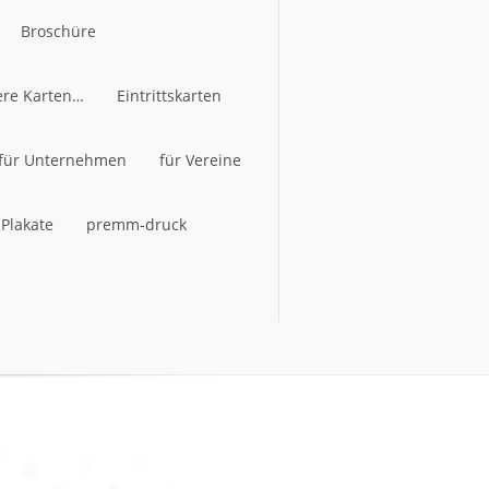
Broschüre
ere Karten…
Broschüre
Eintrittskarten
ere Karten…
für Unternehmen
Eintrittskarten
für Vereine
für Unternehmen
Plakate
premm-druck
für Vereine
Plakate
premm-druck