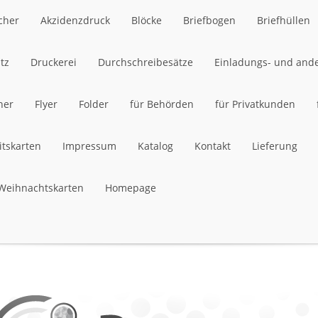
cher
Akzidenzdruck
Blöcke
Briefbogen
Briefhüllen
cher
tz
Druckerei
Akzidenzdruck
Durchschreibesätze
Blöcke
Briefbogen
Einladungs- und and
Briefhüllen
her
tz
Druckerei
Flyer
Folder
Durchschreibesätze
für Behörden
Einladungs- und and
für Privatkunden
her
itskarten
Flyer
Impressum
Folder
für Behörden
Katalog
Kontakt
für Privatkunden
Lieferung
itskarten
Weihnachtskarten
Impressum
Homepage
Katalog
Kontakt
Lieferung
Weihnachtskarten
Homepage