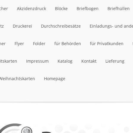
cher
Akzidenzdruck
Blöcke
Briefbogen
Briefhüllen
cher
tz
Druckerei
Akzidenzdruck
Durchschreibesätze
Blöcke
Briefbogen
Einladungs- und and
Briefhüllen
her
tz
Druckerei
Flyer
Folder
Durchschreibesätze
für Behörden
Einladungs- und and
für Privatkunden
her
itskarten
Flyer
Impressum
Folder
für Behörden
Katalog
Kontakt
für Privatkunden
Lieferung
itskarten
Weihnachtskarten
Impressum
Homepage
Katalog
Kontakt
Lieferung
Weihnachtskarten
Homepage