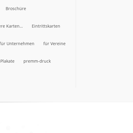
Broschüre
ere Karten…
Broschüre
Eintrittskarten
ere Karten…
für Unternehmen
Eintrittskarten
für Vereine
für Unternehmen
Plakate
premm-druck
für Vereine
Plakate
premm-druck