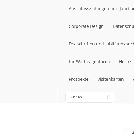
Abschlusszeitungen und Jahrbü
Abschlusszeitungen und Jahrbü
Corporate Design
Datenschu
Corporate Design
Festschriften und Jubiläumsbüc
Datenschu
Festschriften und Jubiläumsbüc
für Werbeagenturen
Hochze
für Werbeagenturen
Prospekte
Visitenkarten
Hochze
Prospekte
Visitenkarten